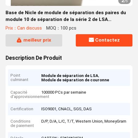
2
/
5
Base de Nicle de module de séparation des paires du
module 10 de séparation de la série 2 de LSA
PROFIL/LSA
Prix：Can discuss
MOQ：100 pcs
meilleur prix
Contactez
Description De Produit
Point
,
Module de séparation de LSA
culminant
Module de séparation de couronne
Capacité
100000 PCs par semaine
d'approvisionnement
Certification
ISO9001, CNACL, SGS, DAS
Conditions
D/P, D/A, L/C, T/T, Western Union, MoneyGram
de paiement