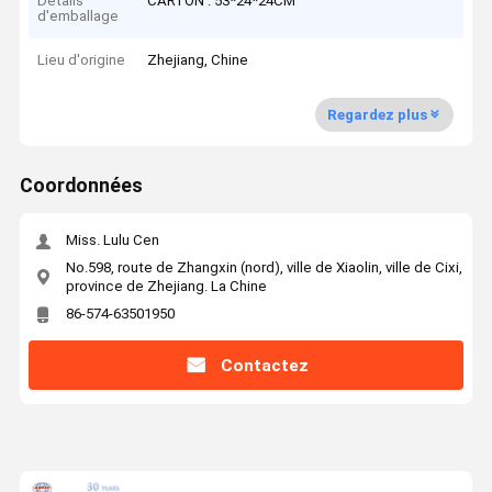
Détails
CARTON : 53*24*24CM
d'emballage
Lieu d'origine
Zhejiang, Chine
Regardez plus
Coordonnées
Miss. Lulu Cen
No.598, route de Zhangxin (nord), ville de Xiaolin, ville de Cixi,
province de Zhejiang. La Chine
86-574-63501950
Contactez