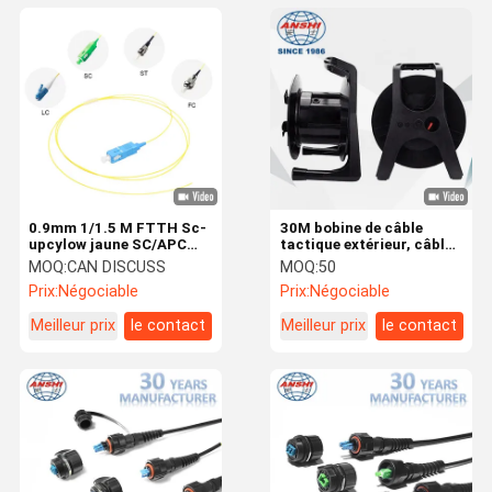
0.9mm 1/1.5 M FTTH Sc-
30M bobine de câble
upcylow jaune SC/APC
tactique extérieur, câble
Sinle Core Sm G.652d
Ethernet UTP/FTP scellé
MOQ:
CAN DISCUSS
MOQ:
50
Core Sc Fibre Patch
CMP et câble de patch de
Prix:
Négociable
Prix:
Négociable
Pigtail
fibre blindé FC, Cat5e
Cat6 Cat7, bobine de
Meilleur prix
le contact
Meilleur prix
le contact
câble en plastique pour le
câblage réseau