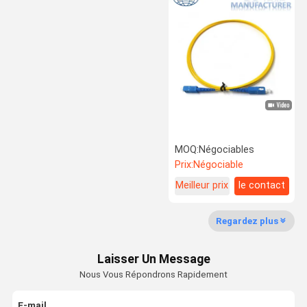
TB d'abonné
tableau de connexions de bâti de support
cric de la clef de voûte rj45
Directeur horizontal de câble
plaque avant de câble de réseau
MOQ:
Négociables
Prix:
Négociable
TB 110
Meilleur prix
le contact
Cadre de distribution optique d'ODF
Regardez plus
optique cordon de raccordement de fibres
Fermeture optique d'épissure de fibre
Laisser Un Message
Nous Vous Répondrons Rapidement
TB d'IDC
E-mail