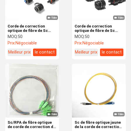
Corde de correction
Corde de correction
optique de fibre de Sc
optique de fibre de Sc
MPO IP67 FTTA d'ODVA
Mpo Ip67 Ftta d'Odva LC
MOQ:
50
MOQ:
50
LC
Prix:
Négociable
Prix:
Négociable
Meilleur prix
le contact
Meilleur prix
le contact
Accueil
Produits
À Propos De
Visite De
Nous
L'usine
Sc/RPA de fibre optique
Sc de fibre optique jaune
de corde de correction de
de la corde de correction