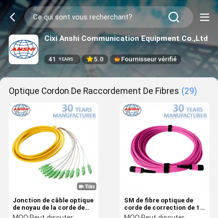
Cixi Anshi Communication Equipment Co.,Ltd
41
5.0
Fournisseur vérifié
YEARS
Optique Cordon De Raccordement De Fibres
(29)
Jonction de câble optique
SM de fibre optique de
de noyau de la corde de
corde de correction de 12
correction de fibre de
noyaux/millimètre de type
MOQ:
Peut discuter
MOQ:
Peut discuter