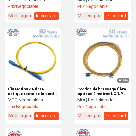
MPO 12 pour l'expansion
de fibre pour l'expansion
Prix:
Négociable
Prix:
Négociable
de câble
de câble
Meilleur prix
le contact
Meilleur prix
le contact
L'insertion de fibre
Cordon de brassage fibre
optique recto de la corde
optique 2 mètres LC/UPC-
de correction du duplex
LC/UPC, câble fibre
MOQ:
Négociables
MOQ:
Peut discuter
2.00mm 0.3dB a perdu
optique duplex G652D
Prix:
Négociable
Prix:
Négociable
ISO9001
G657A1
Meilleur prix
le contact
Meilleur prix
le contact