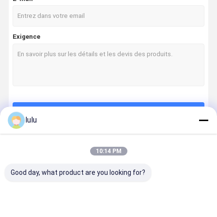
Le poinçon de réseau usinent vers le bas
Accessoires fibre optique
Exigence
ONU OLT
étiquettes sensibles à la température
Continuer
lulu
10:14 PM
Nos Catégories
Good day, what product are you looking for?