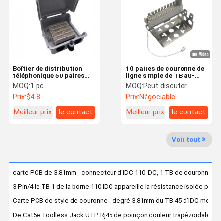
Contrôle
Contactez-
Nouvelles
Les Affaires
Qualité
Nous
Boîtier de distribution
10 paires de couronne de
téléphonique 50 paires
ligne simple de TB au-
pour utilisation intérieure
dessus du courant au-
MOQ:
1 pc
MOQ:
Peut discuter
et extérieure, pour
dessus de l'unité de
Prix:
$4-8
Prix:
Négociable
module LSA 50 paires
protecteur de tension
Demandez
Un Devis
Meilleur prix
le contact
Meilleur prix
le contact
carte PCB de 3.81mm - connecteur d'IDC 110 IDC, 1 TB de couronne du 
boîte de distribution de fibre
Voir tout
3 Pin/4 le TB 1 de la borne 110 IDC appareille la résistance isolée par
Carte PCB de style de couronne - degré 3.81mm du TB 45 d'IDC modul
boîte de distribution de ftth
De Cat5e Toolless Jack UTP Rj45 de poinçon couleur trapézoïdale de 
Boîte de distribution de câbles
Tableau de connexions de bâti de support de 48 ports 2U 19" tablea
6 couleur de noir de tableau de connexions du tableau de connexions
LSA plus le module
Le tableau de connexions de bâti de support de 110 IDC UTP 18 met 
Cadre de distribution principale de forces de défense principale