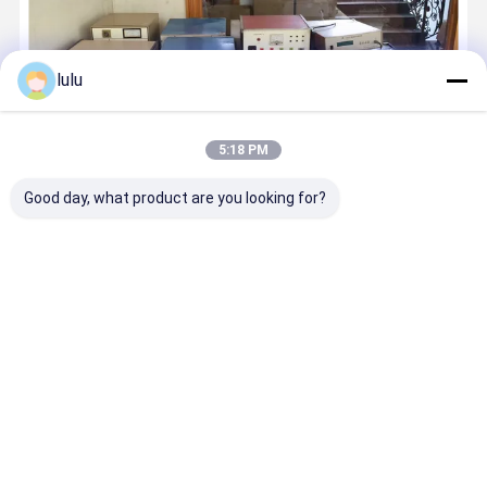
Le poinçon de réseau usinent vers le bas
Accessoires fibre optique
lulu
ONU OLT
étiquettes sensibles à la température
5:18 PM
Good day, what product are you looking for?
Sur 30 ans d'expérience Le matériel de transmission de Cixi Anshi
s'était spécialisé dans les crics et des connecteurs depuis 1986.
Nous t'offrons plus de 200 caractéristiques dans 10 catégories, y
compris les plateaux de distribution et les ...
En savoir plus
Appelle maintenant
Contact
Aperçu
Au sujet de
Contactez-
Desktop
nous
nous
Site