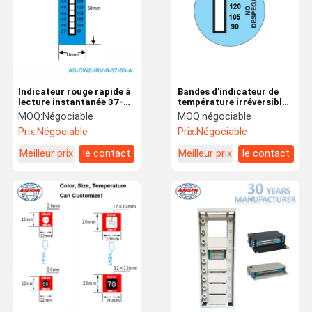
Indicateur rouge rapide à
Bandes d'indicateur de
lecture instantanée 37-
température irréversible
65c 99-149f
de 40 à 180°C pour la
MOQ:
Négociable
MOQ:
négociable
surveillance du moteur
Prix:
Négociable
Prix:
Négociable
Meilleur prix
le contact
Meilleur prix
le contact