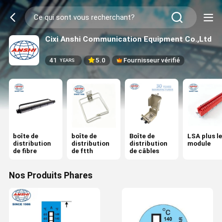
Cixi Anshi Communication Equipment Co.,Ltd
41
5.0
Fournisseur vérifié
YEARS
boîte de
boîte de
Boîte de
LSA plus le
distribution
distribution
distribution
module
de fibre
de ftth
de câbles
Nos Produits Phares