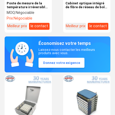
Poste de mesure de la
Cabinet optique intégré
température irréversible
de fibre de réseau de boîte
de thermomètres
de distribution de fibre de
MOQ:
Négociable
structure compacte
Prix:
Négociable
Meilleur prix
le contact
Meilleur prix
le contact
Économisez votre temps
Laissez-nous contacter les meilleurs
produits avec vous.
Donnez votre exigence