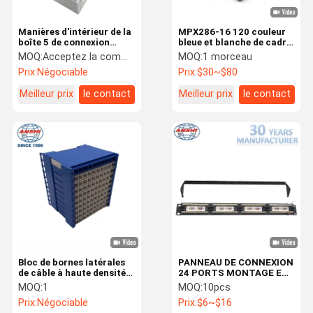
Manières d'intérieur de la
MPX286-16 120 couleur
boîte 5 de connexion
bleue et blanche de cadre
téléphonique de 50 paires
de distribution de Digital
MOQ:
Acceptez la commande, aucun MOQ
MOQ:
1 morceau
avec le cadre arrière de
de bâti de mur d'unité de
Prix:
Négociable
Prix:
$30~$80
bâti
système de l'ohm 16
Meilleur prix
le contact
Meilleur prix
le contact
Bloc de bornes latérales
PANNEAU DE CONNEXION
de câble à haute densité
24 PORTS MONTAGE EN
de 100 paires avec
RACK 19 POUCES
MOQ:
1
MOQ:
10pcs
protection contre la
CAT5E/CAT6/CAT6 UTP
Prix:
Négociable
Prix:
$6~$16
tension et le courant pour
PANNEAU DE CONNEXION