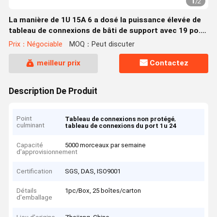
1
/
2
La manière de 1U 15A 6 a dosé la puissance élevée de
tableau de connexions de bâti de support avec 19 po.
de longueur
Prix：Négociable
MOQ：Peut discuter
meilleur prix
Contactez
Description De Produit
Point
,
Tableau de connexions non protégé
culminant
tableau de connexions du port 1u 24
Capacité
5000 morceaux par semaine
d'approvisionnement
Certification
SGS, DAS, ISO9001
Détails
1pc/Box, 25 boîtes/carton
d'emballage