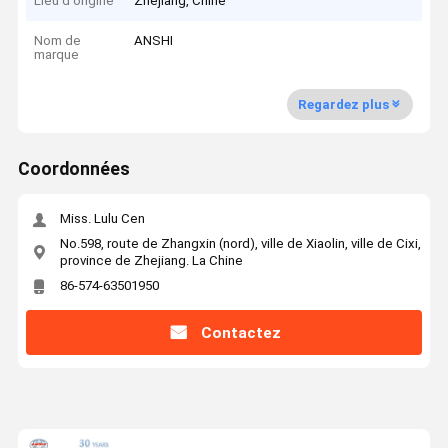
Lieu d'origine
Zhejiang, Chine
Nom de
ANSHI
marque
Regardez plus
Coordonnées
Miss. Lulu Cen
No.598, route de Zhangxin (nord), ville de Xiaolin, ville de Cixi,
province de Zhejiang. La Chine
86-574-63501950
Contactez