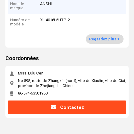
Nom de
ANSHI
marque
Numéro de
XL-4016I-6UTP-2
modèle
Regardez plus
Coordonnées
Miss. Lulu Cen
No.598, route de Zhangxin (nord), ville de Xiaolin, ville de Cixi,
province de Zhejiang. La Chine
86-574-63501950
Contactez