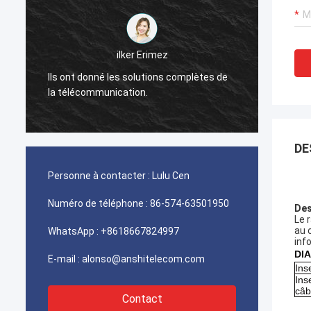
احمد عبدالله
Vos connecteurs de picabond d'ampère
TYCO utilisés pour des télécom de l'Iran
Fabrica
fonctionne excellent, notre client est très
satisfaisant avec la qualité.
DE
Personne à contacter :
Lulu Cen
Numéro de téléphone :
86-574-63501950
Des
Le r
au 
WhatsApp :
+8618667824997
inf
DI
E-mail :
alonso@anshitelecom.com
Ins
Ins
câb
Contact