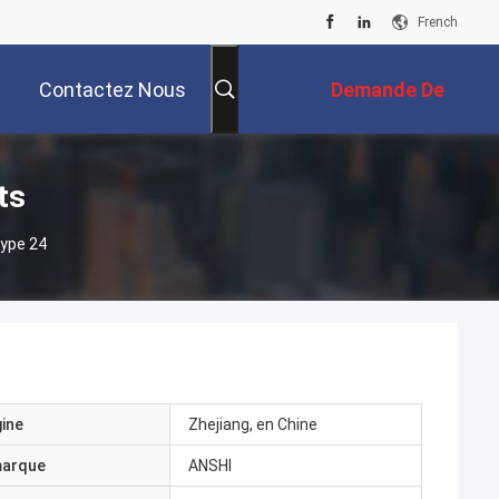
French
Contactez Nous
Demande De
Soumission
ts
ype 24
gine
Zhejiang, en Chine
marque
ANSHI