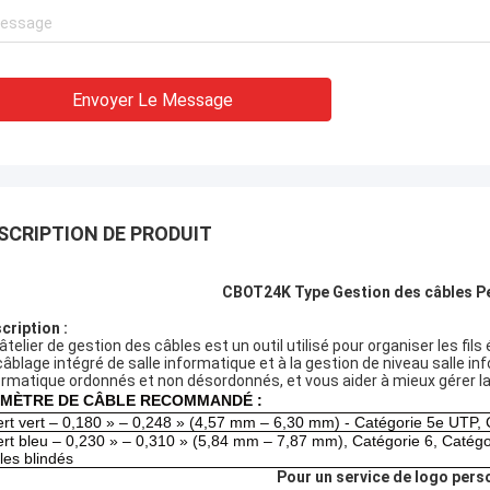
Andreas Sandvik
Envoyer Le Message
nt très expérimenté ! !
SCRIPTION DE PRODUIT
CBOT24K Type Gestion des câbles Pei
cription :
âtelier de gestion des câbles est un outil utilisé pour organiser les fils
câblage intégré de salle informatique et à la gestion de niveau salle inf
ormatique ordonnés et non désordonnés, et vous aider à mieux gérer la
AMÈTRE DE CÂBLE RECOMMANDÉ :
ert vert – 0,180 » – 0,248 » (4,57 mm – 6,30 mm) - Catégorie 5e UTP, 
ert bleu – 0,230 » – 0,310 » (5,84 mm – 7,87 mm), Catégorie 6, Catégo
les blindés
Pour un service de logo pers