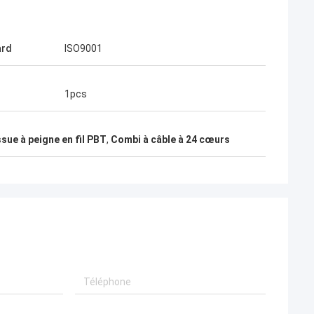
ard
ISO9001
1pcs
sue à peigne en fil PBT
,
Combi à câble à 24 cœurs