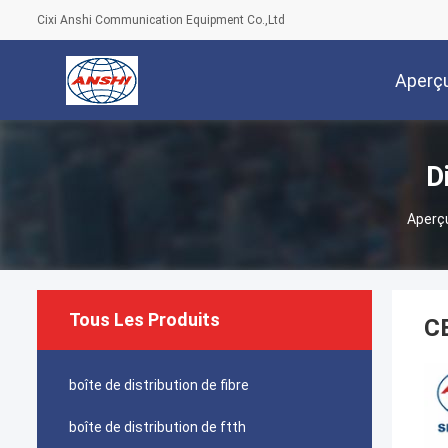
Cixi Anshi Communication Equipment Co.,Ltd
Aperç
D
Aperç
Tous Les Produits
CB
boîte de distribution de fibre
boîte de distribution de ftth