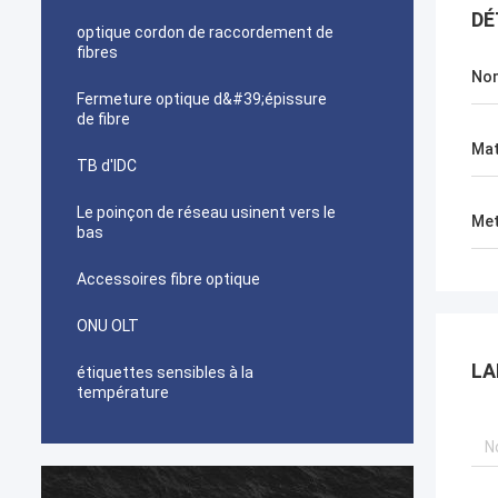
DÉ
optique cordon de raccordement de
fibres
Nom
Fermeture optique d&#39;épissure
de fibre
Mat
TB d'IDC
Le poinçon de réseau usinent vers le
Met
bas
Accessoires fibre optique
ONU OLT
LA
étiquettes sensibles à la
température