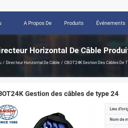
u
A Propos De
Produits
Événements
Nous
irecteur Horizontal De Câble Produi
u
/
Directeur Horizontal De Câble
/
CBOT24K Gestion Des Câbles De T
OT24K Gestion des câbles de type 24
Lieu d'ori
Nom de 