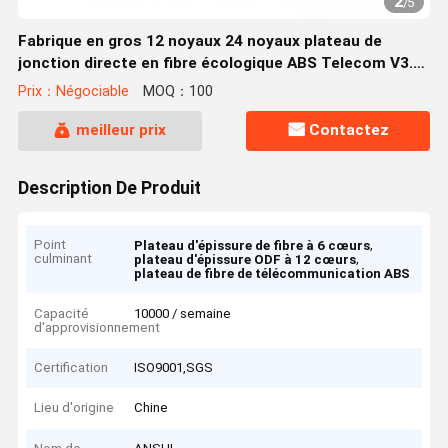
2
/
5
Fabrique en gros 12 noyaux 24 noyaux plateau de
jonction directe en fibre écologique ABS Telecom V3.0
ODF plateau de jonction intégré en fibre
Prix：Négociable
MOQ：100
meilleur prix
Contactez
Description De Produit
Point
,
Plateau d'épissure de fibre à 6 cœurs
culminant
,
plateau d'épissure ODF à 12 cœurs
plateau de fibre de télécommunication ABS
Capacité
10000 / semaine
d'approvisionnement
Certification
ISO9001,SGS
Lieu d'origine
Chine