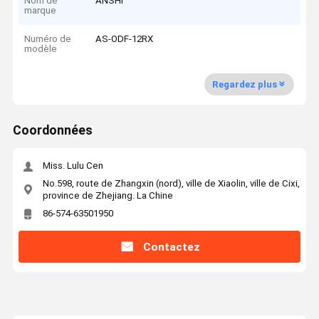
Nom de
ANSHI
marque
Numéro de
AS-ODF-12RX
modèle
Regardez plus
Coordonnées
Miss. Lulu Cen
No.598, route de Zhangxin (nord), ville de Xiaolin, ville de Cixi,
province de Zhejiang. La Chine
86-574-63501950
Contactez