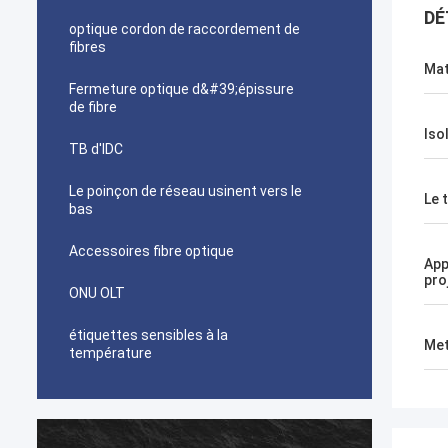
DÉ
optique cordon de raccordement de
fibres
Mat
Fermeture optique d&#39;épissure
de fibre
Iso
TB d'IDC
Le poinçon de réseau usinent vers le
Le 
bas
Accessoires fibre optique
App
pro
ONU OLT
étiquettes sensibles à la
Met
température