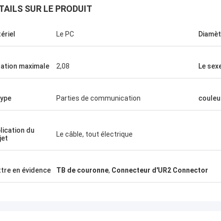
TAILS SUR LE PRODUIT
ériel
Le PC
Diamèt
lation maximale
2,08
Le sex
type
Parties de communication
couleu
lication du
Le câble, tout électrique
jet
tre en évidence
TB de couronne
,
Connecteur d'UR2 Connector