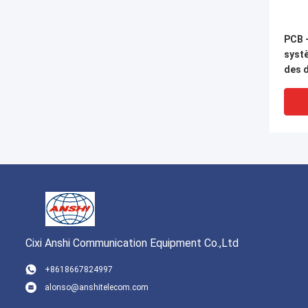
PCB -
syst
des 
Cixi Anshi Communication Equipment Co.,Ltd
VI
+8618667824997
alonso@anshitelecom.com
Bloc 