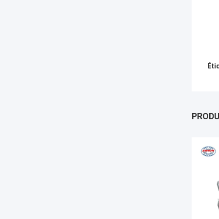
Éti
PROD