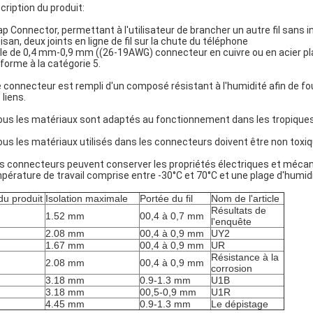
cription du produit:
ap Connector, permettant à l'utilisateur de brancher un autre fil sans
tisan, deux joints en ligne de fil sur la chute du téléphone
le de 0,4 mm-0,9 mm ((26-19AWG) connecteur en cuivre ou en acier pla
forme à la catégorie 5.
e connecteur est rempli d'un composé résistant à l'humidité afin de fou
 liens.
ous les matériaux sont adaptés au fonctionnement dans les tropiques
ous les matériaux utilisés dans les connecteurs doivent être non toxi
s connecteurs peuvent conserver les propriétés électriques et mécani
pérature de travail comprise entre -30°C et 70°C et une plage d'humid
du produit
Isolation maximale
Portée du fil
Nom de l'article
Résultats de
1.52 mm
00,4 à 0,7 mm
l'enquête
2.08 mm
00,4 à 0,9 mm
UY2
1.67 mm
00,4 à 0,9 mm
UR
Résistance à la
2.08 mm
00,4 à 0,9 mm
corrosion
3.18 mm
0.9-1.3 mm
U1B
3.18 mm
00,5-0,9 mm
U1R
4.45 mm
0.9-1.3 mm
Le dépistage