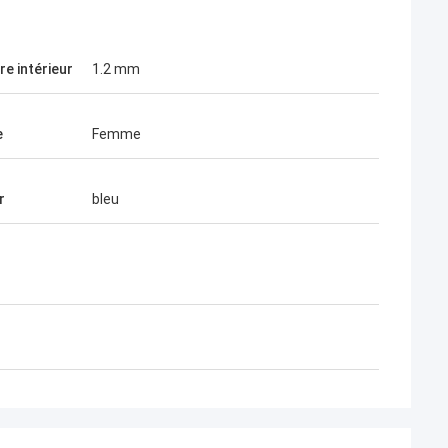
re intérieur
1.2 mm
e
Femme
r
bleu