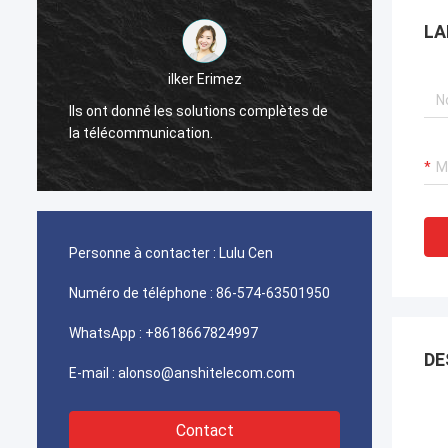
LA
احمد عبدالله
Vos connecteurs de picabond d'ampère
TYCO utilisés pour des télécom de l'Iran
Fabric
fonctionne excellent, notre client est très
satisfaisant avec la qualité.
Personne à contacter :
Lulu Cen
Numéro de téléphone :
86-574-63501950
WhatsApp :
+8618667824997
DE
E-mail :
alonso@anshitelecom.com
Contact