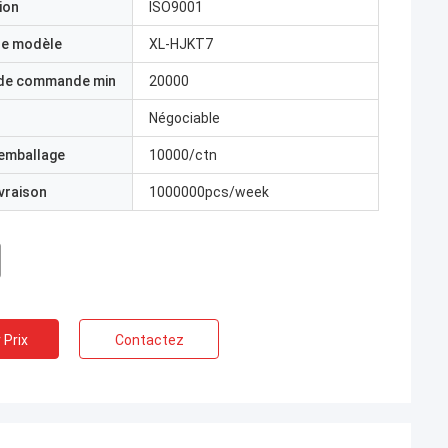
ion
ISO9001
e modèle
XL-HJKT7
 de commande min
20000
Négociable
'emballage
10000/ctn
ivraison
1000000pcs/week
 Prix
Contactez