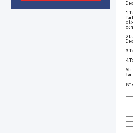
Des
1.T
l'ar
câb
con
2.L
Des
3.T
4.T
5Le
tem
N° 