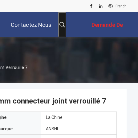
French
Contactez Nous
Demande De
Soumission
t Verrouillé 7
mm connecteur joint verrouillé 7
gine
La Chine
marque
ANSHI