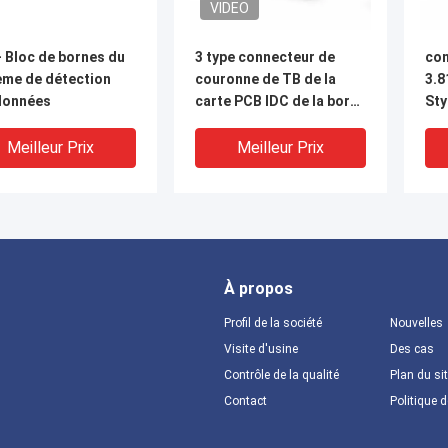
VIDEO
 Bloc de bornes du
3 type connecteur de
con
ème de détection
couronne de TB de la
3.8
données
carte PCB IDC de la borne
Sty
3.81mm de la borne 8 de
la borne 6 de la borne 4
Meilleur Prix
Meilleur Prix
d'IDC
À propos
Profil de la société
Nouvelles
Visite d'usine
Des cas
Contrôle de la qualité
Plan du si
DEO
VIDEO
V
Contact
Politique d
de jonction de
U1B Couleur verte 0,9-1,3
Con