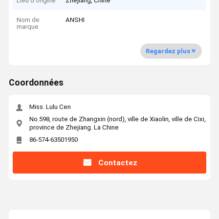
Lieu d'origine
Zhejiang, Chine
Nom de
ANSHI
marque
Regardez plus
Coordonnées
Miss. Lulu Cen
No.598, route de Zhangxin (nord), ville de Xiaolin, ville de Cixi,
province de Zhejiang. La Chine
86-574-63501950
Contactez