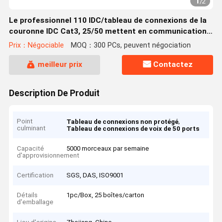
1
/
2
Le professionnel 110 IDC/tableau de connexions de la
couronne IDC Cat3, 25/50 mettent en communication
le tableau de connexions de voix 6P4C
Prix：Négociable
MOQ：300 PCs, peuvent négociation
meilleur prix
Contactez
Description De Produit
Point
,
Tableau de connexions non protégé
culminant
Tableau de connexions de voix de 50 ports
Capacité
5000 morceaux par semaine
d'approvisionnement
Certification
SGS, DAS, ISO9001
Détails
1pc/Box, 25 boîtes/carton
d'emballage