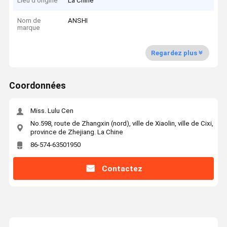
Lieu d'origine
La Chine
Nom de
ANSHI
marque
Regardez plus
Coordonnées
Miss. Lulu Cen
No.598, route de Zhangxin (nord), ville de Xiaolin, ville de Cixi,
province de Zhejiang. La Chine
86-574-63501950
Contactez