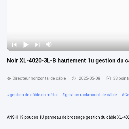
Noir XL-4020-3L-B hautement 1u gestion du c
Directeur horizontal de câble
2025-05-08
38 point
#
gestion de câble en métal
#
gestion rackmount de câble
#
Ge
ANSHI 19 pouces 1U panneau de brossage gestion du câble XL-4020
armoires, les rayonnages et les salles de travail. ● Le panneau de ..