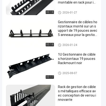
montable en rack pour ins
tallations réseau
Directeur horizontal de câble
00:18
2026-01-27
Gestionnaire de câbles ho
rizontaux monté sur un s
upport de 19 pouces avec
5 anneaux pour la gestion
des câbles réseau
Directeur horizontal de câble
00:18
2026-01-24
1U Gestionnaire de câble
s horizontaux 19 pouces
Rackmount noir
Directeur horizontal de câble
2025-08-07
00:17
Rack de gestion de câble
s métalliques efficace av
ec conception de verrou i
nnovante