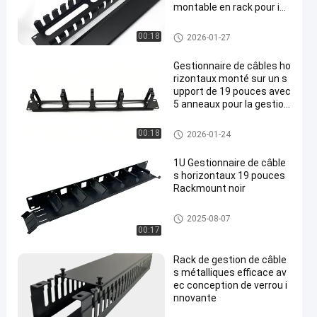
montable en rack pour ins
tallations réseau
Directeur horizontal de câble
00:18
2026-01-27
Gestionnaire de câbles ho
rizontaux monté sur un s
upport de 19 pouces avec
5 anneaux pour la gestion
des câbles réseau
Directeur horizontal de câble
00:18
2026-01-24
1U Gestionnaire de câble
s horizontaux 19 pouces
Rackmount noir
Directeur horizontal de câble
2025-08-07
00:17
Rack de gestion de câble
s métalliques efficace av
ec conception de verrou i
nnovante